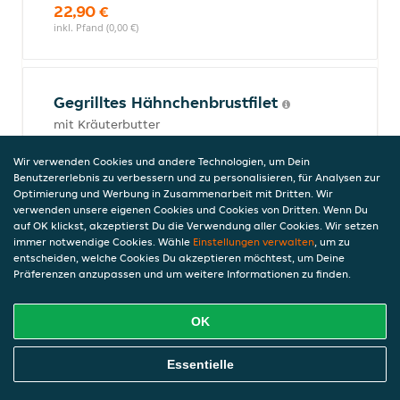
22,90 €
inkl. Pfand (0,00 €)
Gegrilltes Hähnchenbrustfilet
mit Kräuterbutter
18,50 €
Wir verwenden Cookies und andere Technologien, um Dein
inkl. Pfand (0,00 €)
Benutzererlebnis zu verbessern und zu personalisieren, für Analysen zur
Optimierung und Werbung in Zusammenarbeit mit Dritten. Wir
verwenden unsere eigenen Cookies und Cookies von Dritten. Wenn Du
auf OK klickst, akzeptierst Du die Verwendung aller Cookies. Wir setzen
Suzuki überbacken
immer notwendige Cookies. Wähle
Einstellungen verwalten
, um zu
entscheiden, welche Cookies Du akzeptieren möchtest, um Deine
mit Metaxsauce und mit Käse überbacken
Präferenzen anzupassen und um weitere Informationen zu finden.
19,90 €
inkl. Pfand (0,00 €)
OK
Online Essen Bestellen
Essentielle
Bifteki überbacken
mit Metaxsauce und mit Käse überbacken